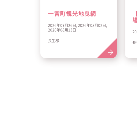
一宮町観光地曳網
2026年07月26日, 2026年08月02日,
2026年08月13日
2
長生郡
長
投
稿
の
ペ
ー
ジ
送
り