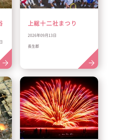
浴
上総十二社まつり
2026年09月13日
3日
長生郡