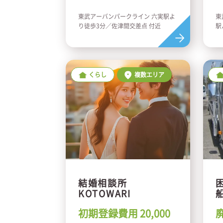
東武アーバンパークライン 六実駅よ
東
り徒歩3分／佐津間交差点 付近
駅
くらし
複数エリア
結婚相談所
KOTOWARI
初期登録費用 20,000
廃