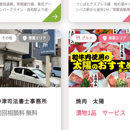
磐快速線、常磐緩行線、東武アー
つくばエクスプレス線 柏の葉キ
ンパークライン・各柏駅より徒歩3
ンパス駅から徒歩2分／常磐自動
秒
「柏IC」より5分
その他
東葛エリア
グルメ
東葛エリア
神津司法書士事務所
焼肉 太陽
初回相談料 無料
漬物1品 サービス