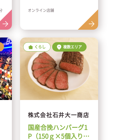
3分
オンライン店舗
くらし
複数エリア
株式会社石井大一商店
国産合挽ハンバーグ1
P（150ｇ×5個入り）