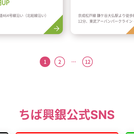
円UP
道464号線沿い（北総線沿い）
京成松戸線 鎌ケ谷大仏駅より徒歩
12分、東武アーバンパークライン 
ケ谷駅より徒歩約16分
1
2
…
12