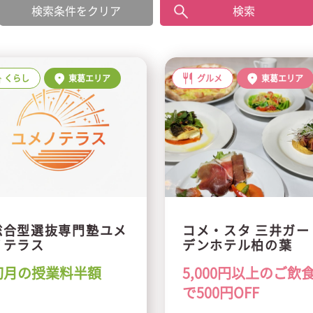
検索条件をクリア
くらし
東葛エリア
グルメ
東葛エリア
総合型選抜専門塾ユメ
コメ・スタ 三井ガー
ノテラス
デンホテル柏の葉
初月の授業料半額
5,000円以上のご飲
で500円OFF