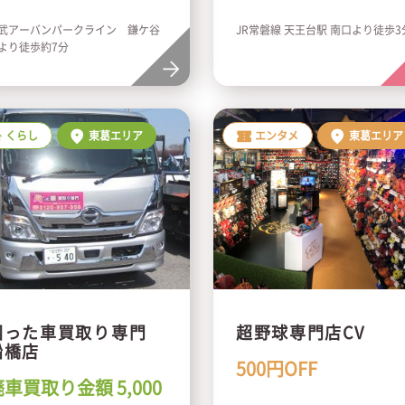
武アーバンパークライン 鎌ケ谷
JR常磐線 天王台駅 南口より徒歩
より徒歩約7分
くらし
東葛エリア
エンタメ
東葛エリア
困った車買取り専門
超野球専門店CV
船橋店
500円OFF
車買取り金額 5,000