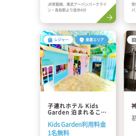
JR常磐線、東武アーバンパークライ
常
ン・各柏駅より徒歩4分
バ
0
レジャー
東葛エリア
子連れホテル Kids
Garden 泊まれるこど
もの国
Kids Garden利用料金
1名無料