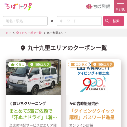
MENU
✕
検索
TOP
❯
全てのクーポン一覧
❯
九十九里エリア
九十九里エリアのクーポン一覧
くらし
複数エリア
エンタメ
複数エリア
くぼいちクリーニング
かめ吉時短研究所
まとめて5着ご依頼で
「タイピングクイック
「汗ぬきドライ」1着無
講座」パスワード進呈
料
当店の宅配サービスはエリア限
オンライン店舗