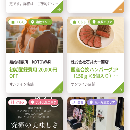
定です。詳細は「ご予約につい
て」をご参照ください。
くらし
複数エリア
くらし
複数エリア
結婚相談所 KOTOWARI
株式会社石井大一商店
初期登録費用 20,000円
国産合挽ハンバーグ1P
OFF
（150ｇ×5個入り）プ
レゼント
オンライン店舗
オンライン店舗
グルメ
九十九里エリア
美容
九十九里エリア