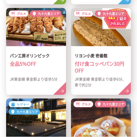
グルメ
九十九里エリア
グルメ
九十九里エリア
パン工房オリンピック
リヨン小麦 壱番館
全品5%OFF
付け食コッペパン30円
OFF
JR東金線 東金駅より徒歩5分
JR東金線 東金駅より徒歩6分、
車で約2分
レジャー
グルメ
九十九里エリア
九十九里エリア