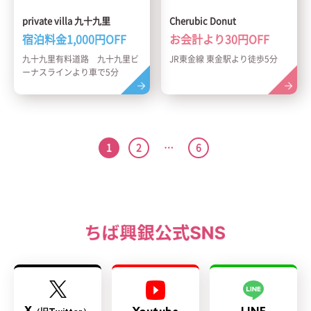
private villa 九十九里
Cherubic Donut
宿泊料金1,000円OFF
お会計より30円OFF
九十九里有料道路 九十九里ビ
JR東金線 東金駅より徒歩5分
ーナスラインより車で5分
1
2
…
6