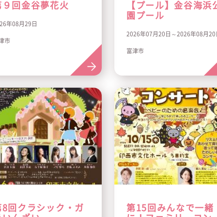
第９回金谷夢花火
【プール】金谷海浜
園プール
026年08月29日
2026年07月20日～2026年08月2
津市
富津市
第8回クラシック・ガ
第15回みんなで一緒