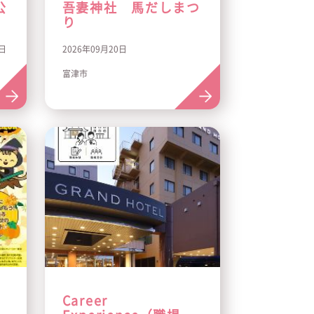
公
吾妻神社 馬だしまつ
り
0日
2026年09月20日
富津市
Career