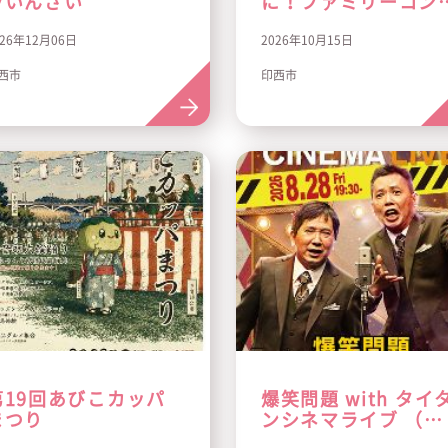
ラいんざい
に！ファミリーコン
ート
026年12月06日
2026年10月15日
西市
印西市
第19回あびこカッパ
爆笑問題 with タイ
まつり
ンシネマライブ （市
川）