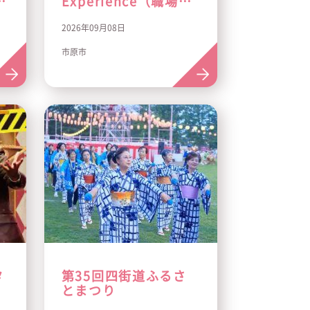
サ
Experience（職場見
学）五井グランドホテ
2026年09月08日
ル
市原市
タ
第35回四街道ふるさ
とまつり