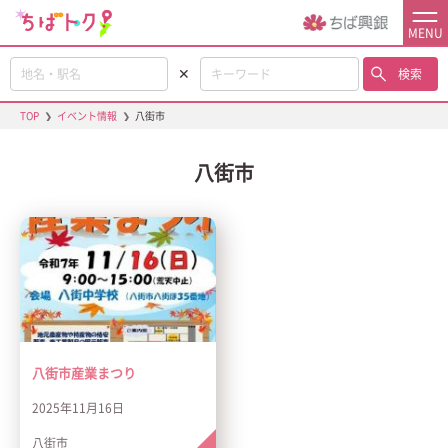
MENU
✕
検索
TOP
❯
イベント情報
❯
八街市
八街市
八街市産業まつり
2025年11月16日
八街市