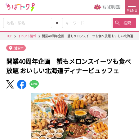
MENU
✕
検索
TOP
❯
イベント情報
❯
開業40周年企画 蟹もメロンスイーツも食べ放題 おいしい北海道デ
浦安市
開業40周年企画 蟹もメロンスイーツも食べ
放題 おいしい北海道ディナービュッフェ