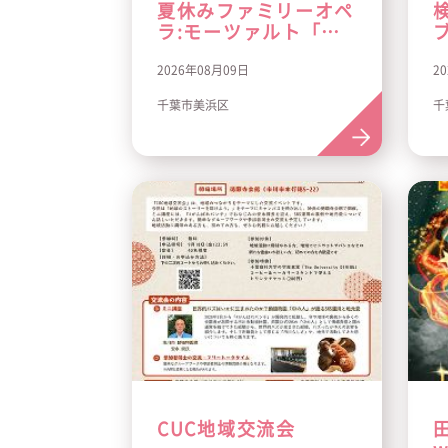
夏休みファミリーオペ
ラ:モーツァルト「魔
笛」ちばver.
2026年08月09日
2
千葉市美浜区
千
CUC地域交流会