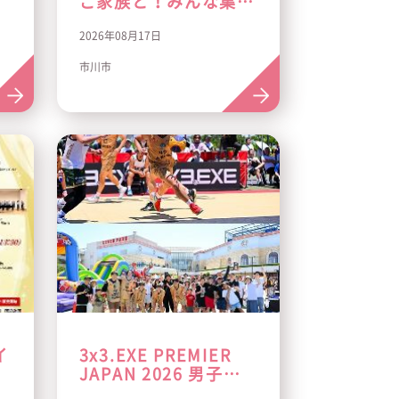
ご家族と！みんな集ま
れ！最新脳トレゲーム
2026年08月17日
『ぷよぷよトレーナ
ー』無料体験会
市川市
イ
3x3.EXE PREMIER
JAPAN 2026 男子
ROUND7＠千葉県印