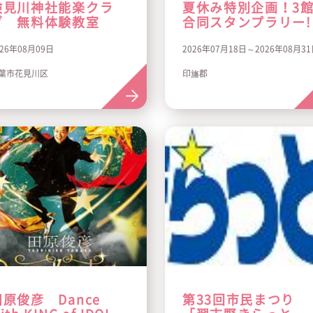
検見川神社能楽クラ
夏休み特別企画！3
ブ 無料体験教室
合同スタンプラリー!
026年08月09日
2026年07月18日～2026年08月3
葉市花見川区
印旛郡
田原俊彦 Dance
第33回市民まつり