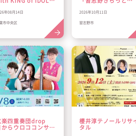
ith KING of IDOL
「習志野きらっと
2026 ～パーティー
2026」
026年08月14日
2026年10月11日
はこれからだ！～
葉市中央区
習志野市
弦楽四重奏団drop
櫻井淳テノールリサ
目からウロココンサー
タル
vol.5