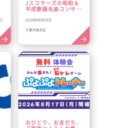
館
Jスコラーズの昭和＆
平成歌謡名曲コンサー
ト～あなたの人生に乾
1日
2026年09月29日
杯！～
千葉市美浜区
おひとり、お友だち、