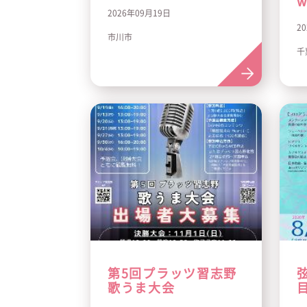
w
2026年09月19日
2
市川市
千
第5回プラッツ習志野
歌うま大会
ト