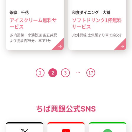
茶家 千花
和食ダイニング 大誠
アイスクリーム無料サ
ソフトドリンク1杯無料
ービス
サービス
JR内房線・小湊鉄道 各五井駅
JR外房線 土気駅より車で約5分
より徒歩約25分、車で7分
1
2
3
…
17