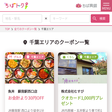
MENU
✕
検索
TOP
❯
全てのクーポン一覧
❯
千葉エリア
千葉エリアのクーポン一覧
グルメ
千葉エリア
くらし
千葉エリア
魚丼 蘇我駅西口店
株式会社むすび
お会計より30円OFF
クオカード1,000円プレ
ゼント
JR蘇我駅 西口より徒歩1分
JR内房線・五井駅より車で約1