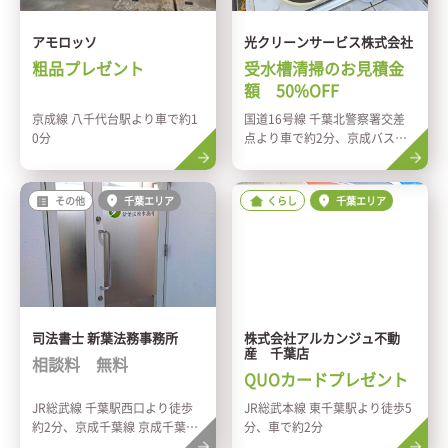
アモロッソ
光クリーンサービス株式会社
粗品プレゼント
受水槽清掃のお見積金
額 50%OFF
京成線 八千代台駅より車で約1
国道16号線 千葉北警察署交差
0分
点より車で約2分、京成バス
「犢橋高校入口」バス停より徒
歩約5分
その他
千葉エリア
くらし
千葉エリア
司法書士 新葉法務事務所
株式会社アルカンジュ不動
産 千葉店
相談料 無料
QUOカードプレゼント
JR総武線 千葉駅西口より徒歩
JR総武本線 東千葉駅より徒歩5
約2分、京成千葉線 京成千葉駅
分、車で約2分
より徒歩約7分