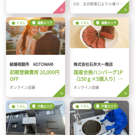
0分、五井駅東口より小湊バス
乗車「藤井」バス停下車 徒歩2
分
くらし
複数エリア
くらし
複数エリア
結婚相談所 KOTOWARI
株式会社石井大一商店
初期登録費用 20,000円
国産合挽ハンバーグ1P
OFF
（150ｇ×5個入り）プ
レゼント
オンライン店舗
オンライン店舗
くらし
千葉エリア
くらし
千葉エリア