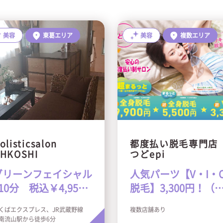
美容
東葛エリア
美容
複数エリア
olisticsalon
都度払い脱毛専門
HKOSHI
つどepi
グリーンフェイシャル
人気パーツ【V・I・
10分 税込￥4,950
脱毛】3,300円！（
♪
新規様限定）
くばエクスプレス、JR武蔵野線
複数店舗あり
南流山駅から徒歩6分