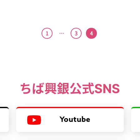
1
…
3
4
Youtube