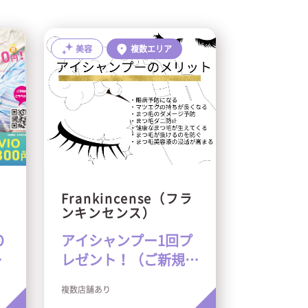
美容
複数エリア
店
Frankincense（フラ
ンキンセンス）
O
アイシャンプー1回プ
ご
レゼント！（ご新規さ
ま限定）
複数店舗あり