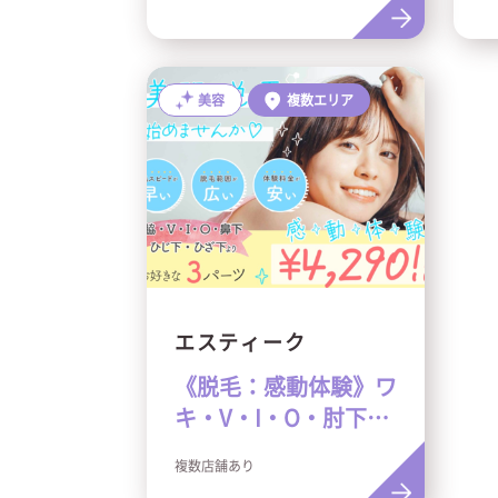
美容
複数エリア
エスティーク
《脱毛：感動体験》ワ
キ・V・I・O・肘下・
膝下・鼻下よりお好き
複数店舗あり
な3パーツ4,290円！