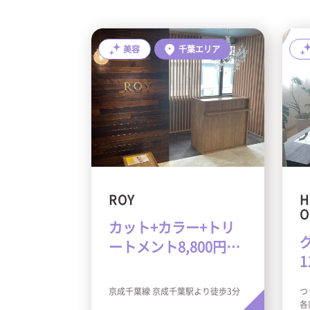
美容
千葉エリア
ROY
H
O
カット+カラー+トリ
ートメント8,800円
1
（税込）
京成千葉線 京成千葉駅より徒歩3分
つ
各