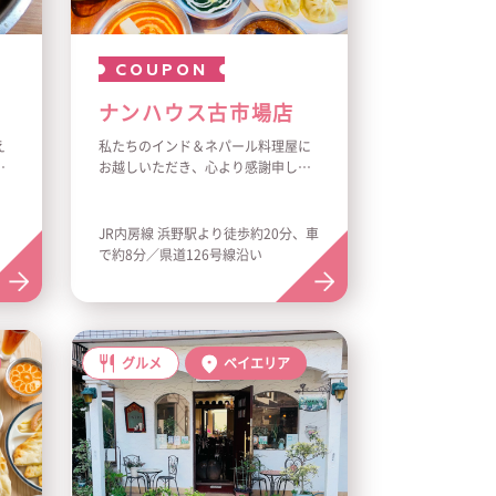
COUPON
ナンハウス古市場店
え
私たちのインド＆ネパール料理屋に
マ
お越しいただき、心より感謝申し上
0
げます。皆さまに愛されるお店を目
豊
指し、厳選したスパイスと新鮮な食
ウ
材を使った本格的な料理を提供して
JR内房線 浜野駅より徒歩約20分、車
おります。お客さまの笑顔が私たち
で約8分／県道126号線沿い
の喜びです。
グルメ
ベイエリア