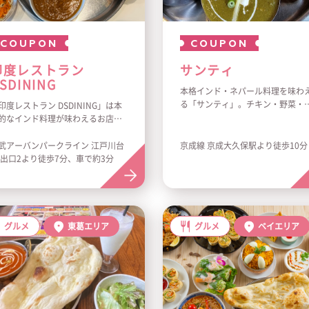
COUPON
COUPON
印度レストラン
サンティ
SDINING
本格インド・ネパール料理を味わ
る「サンティ」。チキン・野菜・
印度レストラン DSDINING」は本
トン・シーフード・キーマなど、5
的なインド料理が味わえるお店で
種類ほどの本格的なカレーや種類
。種類豊富なカレーやさまざまな
富なナンを楽しめます。テイクア
ンド料理を楽しむことができま
武アーバンパークライン 江戸川台
京成線 京成大久保駅より徒歩10分
トも承っております。皆様のご来
。
 出口2より徒歩7分、車で約3分
店、心よりお待ちしております。
ンチタイムはお得なカレーセット
ご用意しております。皆様のご来
、心よりお待ちしております。
グルメ
東葛エリア
グルメ
ベイエリア