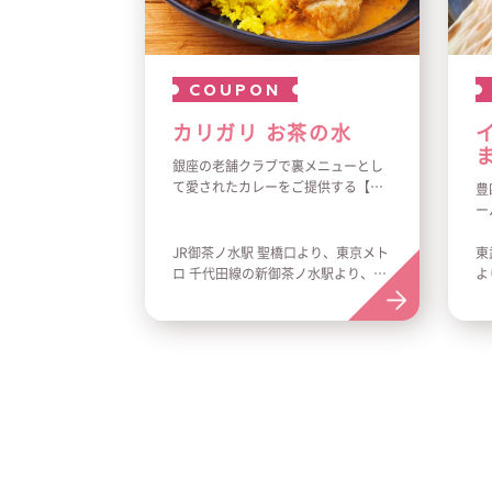
COUPON
カリガリ お茶の水
銀座の老舗クラブで裏メニューとし
て愛されたカレーをご提供する【カ
豊
リガリ】。日本最大級のカレーイベ
ー
ント「神田カレーグランプリ2019」
以
で優勝に輝いた人気店がお茶の水に
の
JR御茶ノ水駅 聖橋口より、東京メト
東
オープンいたしました！一押しは、
デ
ロ 千代田線の新御茶ノ水駅より、各
よ
ココナッツベースのカリガリカレー
お
徒歩1分
入
と本格スパイスカレーのあいがけに
人気トッピングをのせた「アキバ盛
りカレー1」。3種のラッシーや、デ
ィナーではお酒もお楽しみいただけ
ます。女性お一人から気軽にご利用
ください。