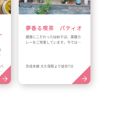
夢香る喫茶 パティオ
ー
健康にこだわった韃靼そば、薬膳カ
レーをご用意しています。今では少
なくなった純喫茶店で花、観葉植物
る
を楽しめます。音楽を聞き寛ぎ癒し
げ
の空間があります。医療現場でも使
良
用されている安全な水で淹れる美味
ド
／バ
京成本線 大久保駅より徒歩7分
しいコーヒー、ハーブティ、ケーキ
能
下
が楽しめます。
に
の
※薬膳カレーをご希望の方は事前予
だ
約の上ご来店ください。
ラ
き
で