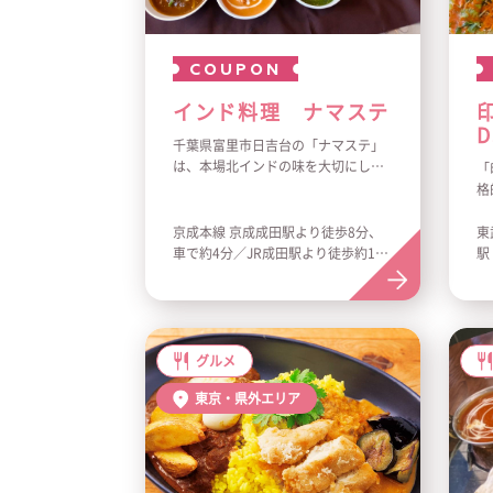
COUPON
インド料理 ナマステ
D
千葉県富里市日吉台の「ナマステ」
は、本場北インドの味を大切にした
「
アットホームなインド料理店です。
格
北インド主体のカレーは、かつてム
す
ガール帝国の王様の宮廷料理として
イ
京成本線 京成成田駅より徒歩8分、
東
振る舞われた伝統の味。全てが手作
す
車で約4分／JR成田駅より徒歩約15
駅
りで身体に優しい健康的なカレーを
ラ
分、車で約7分
ご提供しております。スパイス香る
も
カレーやタンドリ料理、焼き立ての
店
大きなナンをランチからディナーま
で幅広くお楽しみいただけます。京
グルメ
成成田駅から徒歩圏内、駐車場も完
備。ぜひ本格の味をご堪能くださ
東京・県外エリア
い。