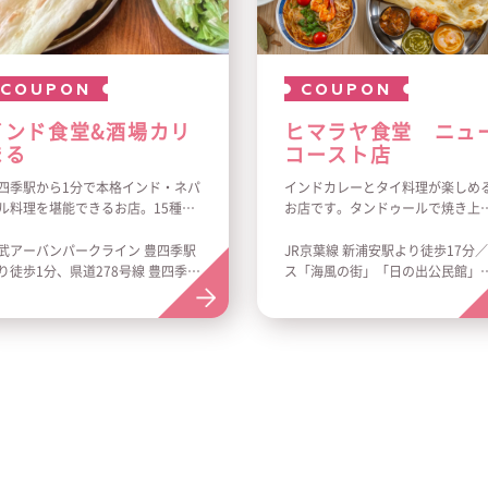
COUPON
COUPON
インド食堂&酒場カリ
ヒマラヤ食堂 ニュ
まる
コースト店
四季駅から1分で本格インド・ネパ
インドカレーとタイ料理が楽しめ
ル料理を堪能できるお店。15種類
お店です。タンドゥールで焼き上
上のカレー、6種類のナン、5種類
たサクフワのナンと、数十種類の
ライスで組み合わせ豊富！！
質なスパイスをオリジナルブラン
武アーバンパークライン 豊四季駅
JR京葉線 新浦安駅より徒歩17分
リバリー・テイクアウトも承って
したヘルシーな本格カレーをご堪
り徒歩1分、県道278号線 豊四季駅
ス「海風の街」「日の出公民館」
ります。
ください。辛さが苦手なお客さま
口交差点からすぐ
車徒歩1分
もお楽しみいただけるよう、全て
インドカレーは辛さがお選びいた
けます。タイの香辛料香るガパオ
イスやパッタイ、辛いけどやみつ
になるトムヤムフォーもおすすめ
す。