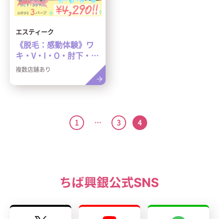
エスティーク
《脱毛：感動体験》ワ
キ・V・I・O・肘下・膝
下・鼻下よりお好きな3
複数店舗あり
パーツ4,290円！(ご新
規さま限定)
1
…
3
4