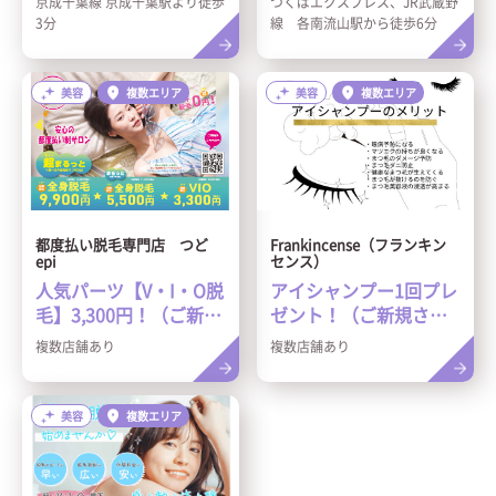
京成千葉線 京成千葉駅より徒歩
つくばエクスプレス、JR武蔵野
3分
線 各南流山駅から徒歩6分
美容
複数エリア
美容
複数エリア
都度払い脱毛専門店 つど
Frankincense（フランキン
epi
センス）
人気パーツ【V・I・O脱
アイシャンプー1回プレ
毛】3,300円！（ご新規
ゼント！（ご新規さま
様限定）
限定）
複数店舗あり
複数店舗あり
美容
複数エリア