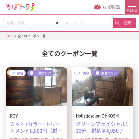
MENU
✕
検索
TOP
❯
全てのクーポン一覧
全てのクーポン一覧
美容
千葉エリア
美容
東葛エリア
ROY
Holisticsalon OHKOSHI
カット+カラー+トリー
グリーンフェイシャル1
トメント8,800円（税
10分 税込￥4,950♪
込）