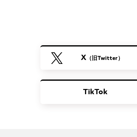
X
（旧Twitter）
TikTok