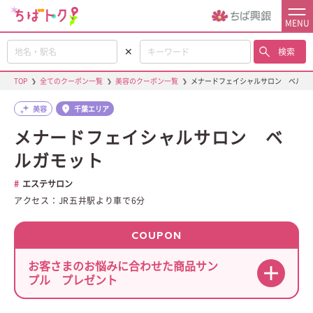
MENU
✕
検索
TOP
❯
全てのクーポン一覧
❯
美容のクーポン一覧
❯
メナードフェイシャルサロン ベルガ
美容
千葉エリア
メナードフェイシャルサロン ベ
ルガモット
エステサロン
アクセス：JR五井駅より車で6分
COUPON
お客さまのお悩みに合わせた商品サン
プル プレゼント