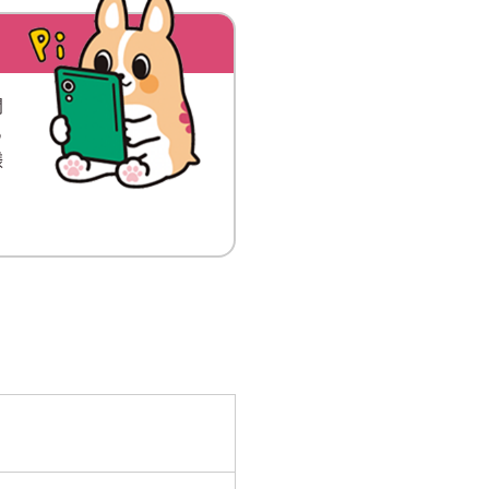
関
る
様