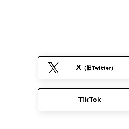
X
（旧Twitter）
TikTok