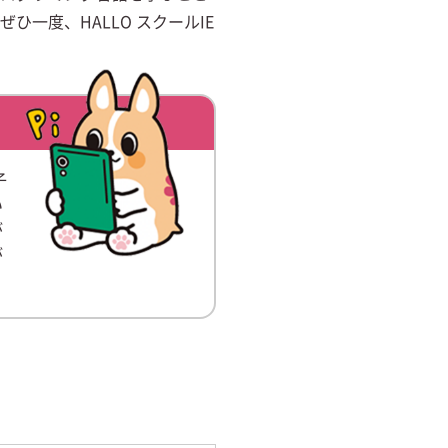
一度、HALLO スクールIE
子
い
が
が