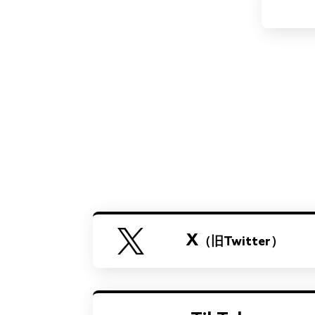
X
（旧Twitter）