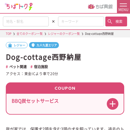
MENU
✕
検索
TOP
❯
全てのクーポン一覧
❯
レジャーのクーポン一覧
❯
Dog-cottage西野納屋
レジャー
九十九里エリア
Dog-cottage西野納屋
ペット関連
宿泊施設
アクセス：東金ICより車で20分
COUPON
BBQ炭セットサービス
我が家では、保護犬2頭を含む3頭の犬を飼っています。過去のト