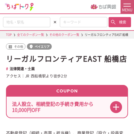
MENU
✕
検索
TOP
❯
全てのクーポン一覧
❯
その他のクーポン一覧
❯
リーガルフロンティアEAST 船橋店
その他
ベイエリア
リーガルフロンティアEAST 船橋店
法律関連・士業
アクセス：JR 西船橋駅より徒歩2分
COUPON
法人設立、相続登記の手続き費用から
10,000円OFF
不動産登記（相続・売買・抵当権）、商業登記（設立・役員変