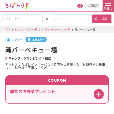
MENU
✕
検索
TOP
❯
全てのクーポン一覧
❯
レジャーのクーポン一覧
❯
滝バーベキュー場
レジャー
北総エリア
滝バーベキュー場
キャンプ・グランピング・BBQ
アクセス：ちばレインボーバスで印西牧の原駅から小林駅行きに乗車
し、小林牧場で下車してください
COUPON
季節のお野菜プレゼント