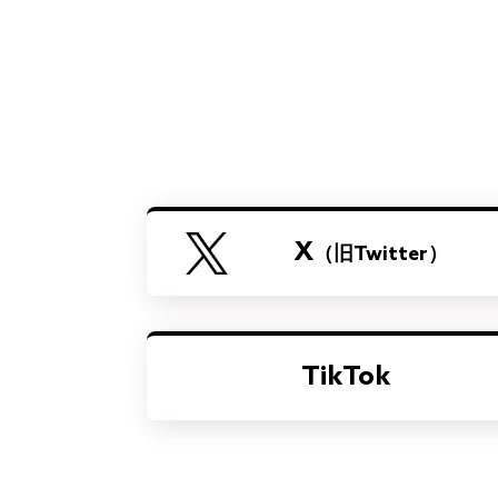
X
（旧Twitter）
TikTok