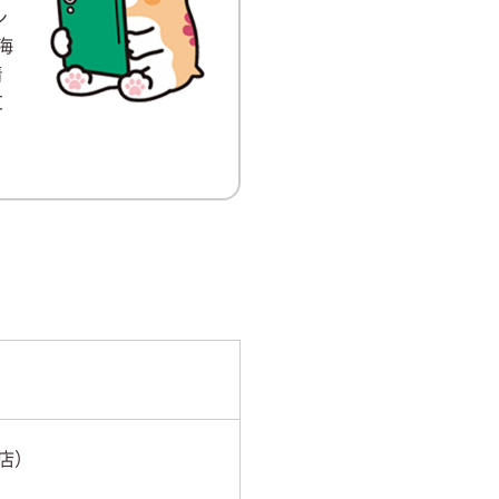
ン
海
着
友
瀬店）