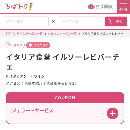
MENU
✕
検索
TOP
❯
全てのクーポン一覧
❯
グルメのクーポン一覧
❯
イタリア食堂 イルソーレビバーチェ
グルメ
ベイエリア
イタリア食堂 イルソーレビバーチ
ェ
イタリアン
ワイン
アクセス：京成本線八千代台駅から徒歩2分
COUPON
ジェラートサービス