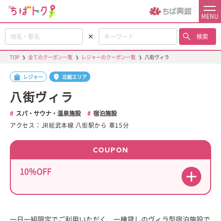
MENU
✕
検索
TOP
❯
全てのクーポン一覧
❯
レジャーのクーポン一覧
❯
八街ヴィラ
レジャー
北総エリア
八街ヴィラ
スパ・サウナ・温泉施設
宿泊施設
アクセス：JR総武本線 八街駅から 車15分
COUPON
10％OFF
一日一組限定でご利用いただく、一棟貸しのヴィラ型宿泊施設で