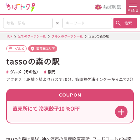
MENU
✕
検索
TOP
❯
全てのクーポン一覧
❯
グルメのクーポン一覧
❯
tassoの森の駅
グルメ
南房総エリア
tassoの森の駅
グルメ（その他）
観光
アクセス：JR姉ヶ崎よりバスで20分、姉崎袖ケ浦インターから車で2分
COUPON
直売所にて 冷凍餃子10 %OFF
tassoの森は房総·袖ヶ浦市の農産物直売所·フードコートが併設