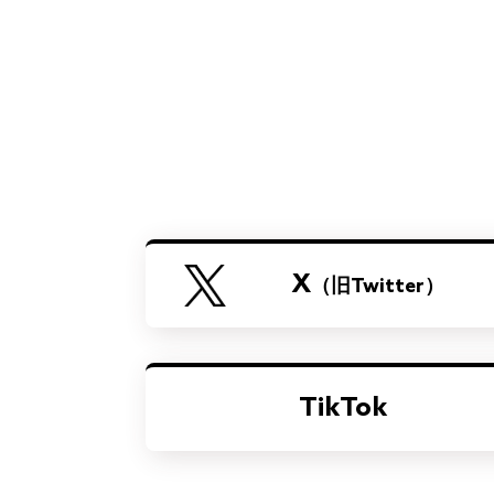
X
（旧Twitter）
TikTok