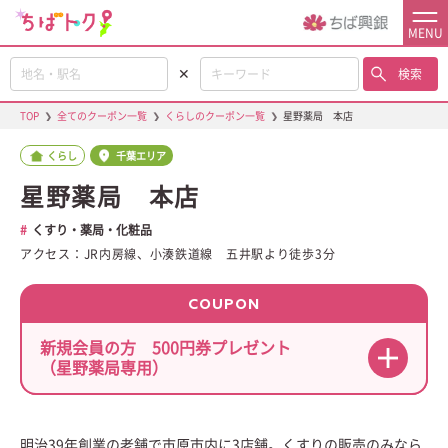
MENU
✕
検索
TOP
❯
全てのクーポン一覧
❯
くらしのクーポン一覧
❯
星野薬局 本店
くらし
千葉エリア
星野薬局 本店
くすり・薬局・化粧品
アクセス：JR内房線、小湊鉄道線 五井駅より徒歩3分
COUPON
新規会員の方 500円券プレゼント
（星野薬局専用）
明治39年創業の老舗で市原市内に3店舗。くすりの販売のみなら