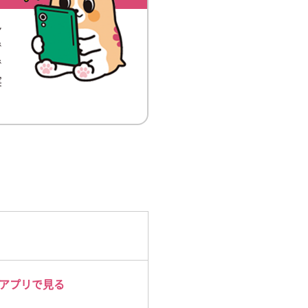
ン
で
で
実
アプリで見る