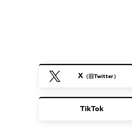
X
（旧Twitter）
TikTok