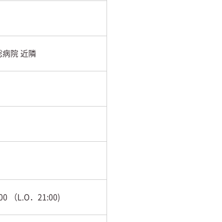
総病院 近隣
 （L.O．21:00)