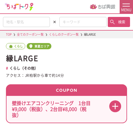
MENU
✕
検索
TOP
❯
全てのクーポン一覧
❯
くらしのクーポン一覧
❯
縁LARGE
くらし
東葛エリア
縁LARGE
くらし（その他）
アクセス：JR柏駅から車で約14分
COUPON
壁掛けエアコンクリーニング 1台目
¥9,000（税抜）、2台目¥8,000（税
抜）