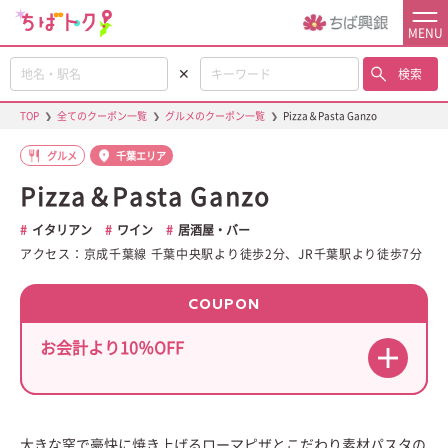
MENU
✕
検索
TOP
❯
全てのクーポン一覧
❯
グルメのクーポン一覧
❯
Pizza＆Pasta Ganzo
グルメ
千葉エリア
Pizza＆Pasta Ganzo
イタリアン
ワイン
居酒屋・バー
アクセス：京成千葉線 千葉中央駅より徒歩2分、JR千葉駅より徒歩7分
COUPON
お会計より10％OFF
大きな窯で豪快に焼き上げるローマピザとこだわり素材パスタの