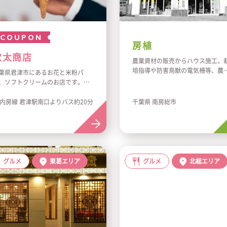
COUPON
房植
穴太商店
農業資材の販売からハウス施工、
培指導や防害鳥獣の電気柵等、農
葉県君津市にあるお花と米粉パ
の事について何でもご相談下さい
、ソフトクリームのお店です。
親切丁寧に取り組みます。
体に良いものは心地の良いもの。
ンプルな合言葉のもとに「冷凍米
R内房線 君津駅南口よりバス約20分
千葉県 南房総市
パン」や米糀甘酒と落花生の「ソ
トクリーム」、暮らしを彩る「お
」、有機栽培豆の「珈琲」や「平
い鶏の卵」、「無添加プリン」な
を揃えて皆様のご来店をお待ちし
おります。
グルメ
東葛エリア
グルメ
北総エリア
太商店内には長年地元で愛され続
る「花工房 スラタン」がありま
。ミニブーケや可愛い花瓶、季節
雑貨を店内に揃えておりお花の知
が豊富なスタッフが生花のアレン
メントや花束のご注文を承りま
。