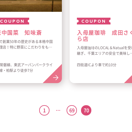
COUPON
COUPON
老中国菜 知味斎
入母屋珈琲 成田さ
ら店
で創業50年の歴史がある本格中国
理店！特に野菜にこだわりをも
入母屋珈琲のLOCAL＆Natualを受
、さっぱりとした食べやすい味付
継ぎ、千葉エリアの安全で美味し
が特徴です！
食材を使用したメニューをテイク
ウトにて提供致します。豊かな自
R常磐線、東武アーバンパークライ
四街道ICより車で約10分
然、そこに佇む風情ある古民家を
線・柏駅より徒歩7分
めながらゆっくりと心地よいひと
をお過ごしいただけます。
1
…
69
70