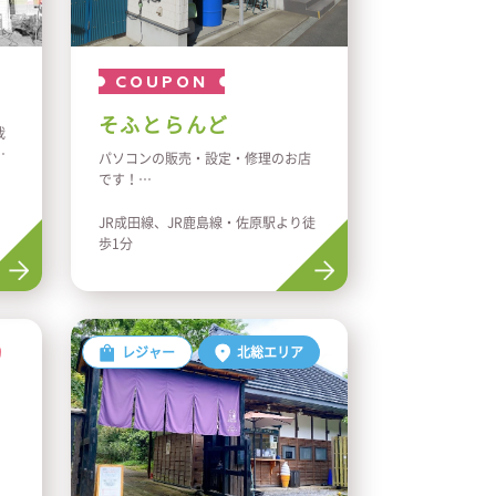
COUPON
そふとらんど
栽
業
パソコンの販売・設定・修理のお店
。
です！
そのほか事務用品や各種印刷、グッ
ズ制作も承っております。
JR成田線、JR鹿島線・佐原駅より徒
プリンター、サプライ、ＦＡＸ、コ
歩1分
ピー、レジ、電気製品、名刺、文字
カット、のぼり、横断幕、ポスタ
ー、ステッカー、看板、サンドブラ
スト、昇華プリント、アイロンプリ
ント等ご用意しております！
レジャー
北総エリア