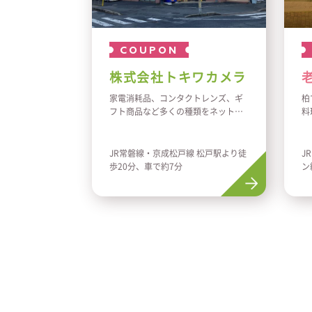
COUPON
株式会社トキワカメラ
家電消耗品、コンタクトレンズ、ギ
柏
フト商品など多くの種類をネット販
料
売、小売販売を行っております。ぜ
ち
ひご利用下さい！
け
JR常磐線・京成松戸線 松戸駅より徒
J
歩20分、車で約7分
ン