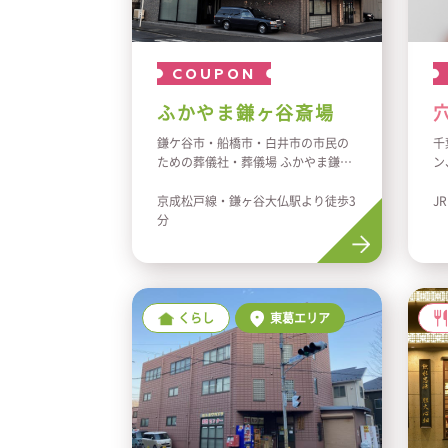
COUPON
ふかやま鎌ヶ谷斎場
鎌ケ谷市・船橋市・白井市の市民の
千
ための葬儀社・葬儀場 ふかやま鎌ヶ
ン
谷斎場でのお葬式・家族葬はいかが
身
ですか？
シ
京成松戸線・鎌ヶ谷大仏駅より徒歩3
J
『故人さまには安らかに、ご遺族様
粉
分
には心ゆくまでのお別れとなるよう
フ
に』お客さま専任の担当スタッフが
花
寄り添ってお手伝いします。
飼
1日1家族限定でおくるふかやま鎌ヶ
ど
谷斎場は、家族葬でも100名規模の
て
くらし
東葛エリア
お葬式でも参列人数に応じたホール
穴
設定が可能で、非常に使いやすいセ
け
レモニーホールです。
す
公営斎場でのお葬式も承ります。
の
識
ジ
す