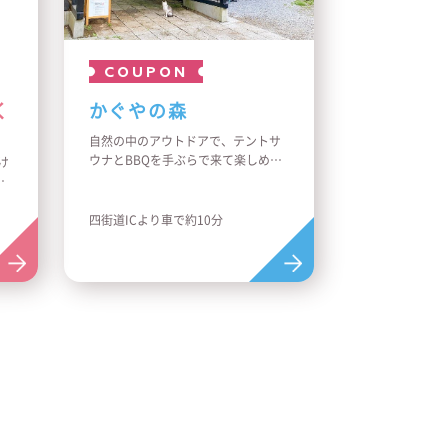
COUPON
く
かぐやの森
自然の中のアウトドアで、テントサ
ウナとBBQを手ぶらで来て楽しめる
け
ように、必要な機材はすべてそろっ
い
ています。
ア
日差しや雨の心配ない屋根付きサイ
四街道ICより車で約10分
トには、虫よけカーテン付き、サウ
眺
ナプランは自分で薪をくべて温度調
時
整できるテントサウナを仲間や家族
で貸し切り利用できます。
わんちゃんと一緒のご利用可能です
（予約制）。