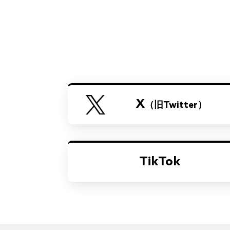
X
（旧Twitter）
TikTok