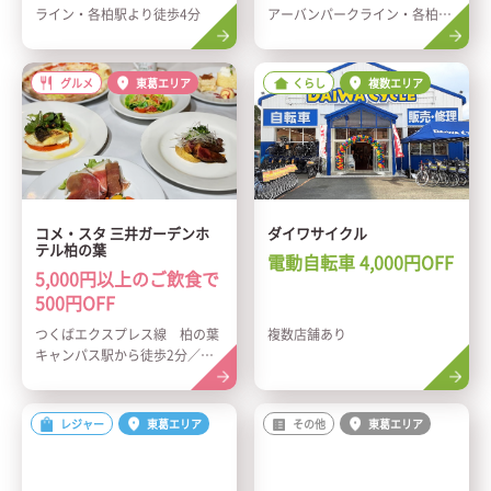
ライン・各柏駅より徒歩4分
アーバンパークライン・各柏駅
より徒歩30秒
グルメ
東葛エリア
くらし
複数エリア
コメ・スタ 三井ガーデンホ
ダイワサイクル
テル柏の葉
電動自転車 4,000円OFF
5,000円以上のご飲食で
500円OFF
つくばエクスプレス線 柏の葉
複数店舗あり
キャンパス駅から徒歩2分／常
磐自動車道「柏IC」より5分
レジャー
東葛エリア
その他
東葛エリア