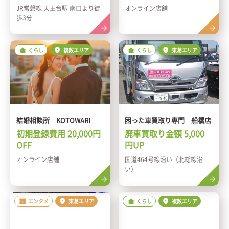
JR常磐線 天王台駅 南口より徒
オンライン店舗
歩3分
くらし
複数エリア
くらし
東葛エリア
結婚相談所 KOTOWARI
困った車買取り専門 船橋店
初期登録費用 20,000円
廃車買取り金額 5,000
OFF
円UP
オンライン店舗
国道464号線沿い（北総線沿
い）
エンタメ
東葛エリア
くらし
複数エリア