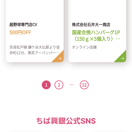
超野球専門店CV
株式会社石井大一商店
500円OFF
国産合挽ハンバーグ1P
（150ｇ×5個入り）プ
レゼント
京成松戸線 鎌ケ谷大仏駅より徒
オンライン店舗
歩約12分、東武アーバンパーク
ライン 鎌ケ谷駅より徒歩約16
分
1
2
…
12