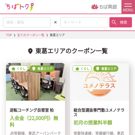
MENU
✕
検索
TOP
❯
全てのクーポン一覧
❯
東葛エリア
東葛エリアのクーポン一覧
くらし
東葛エリア
くらし
東葛エリア
逆転コーチング自習室 柏
総合型選抜専門塾ユメノテラ
ス
入会金（22,000円）無
初月の授業料半額
料
JR常磐線、東武アーバンパーク
常磐快速線、常磐緩行線、東武