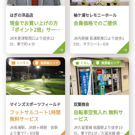
はぎの洋品店
袖ケ浦セレモニーホール
現金でお買い上げの方
会員価格でのご提供
「ポイント2倍」サービ
ス
JR木更津駅西口より徒歩12
JR内房線 長浦駅東口より徒歩1
分、車で約４分
5分、タクシー3～6分
エンタメ
南房総エリア
くらし
南房総エリア
マインズスポーツフィールド
双葉商会
フットサルコート1時間
自転車空気入れ 無料サ
無料サービス
ービス
JR長浦駅、JR姉ヶ崎駅 各駅
JR久留里線 祇園駅より徒歩10
より車で7～8分程
分、車で約1分／久留米線 線路