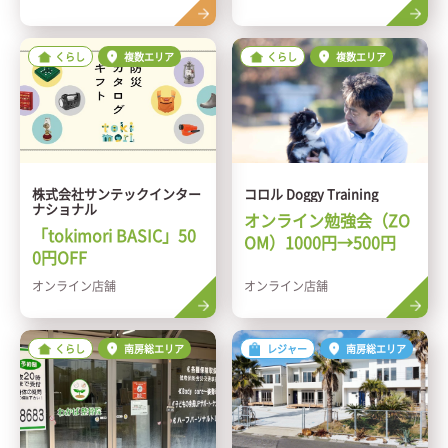
沿い
くらし
複数エリア
くらし
複数エリア
株式会社サンテックインター
コロル Doggy Training
ナショナル
オンライン勉強会（ZO
「tokimori BASIC」50
OM）1000円→500円
0円OFF
オンライン店舗
オンライン店舗
くらし
南房総エリア
レジャー
南房総エリア