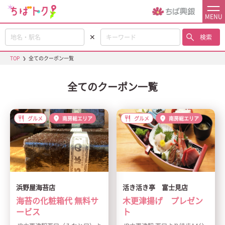
MENU
✕
検索
TOP
❯
全てのクーポン一覧
全てのクーポン一覧
グルメ
南房総エリア
グルメ
南房総エリア
浜野屋海苔店
活き活き亭 富士見店
海苔の化粧箱代 無料サ
木更津揚げ プレゼン
ービス
ト