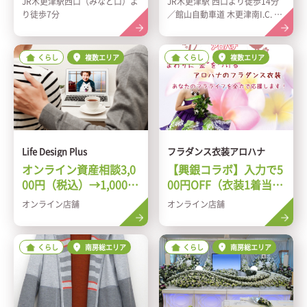
JR木更津駅西口（みなと口）よ
JR木更津駅 西口より徒歩14分
り徒歩7分
／館山自動車道 木更津南I.C. よ
り車7分
くらし
複数エリア
くらし
複数エリア
Life Design Plus
フラダンス衣装アロハナ
オンライン資産相談3,0
【興銀コラボ】入力で5
00円（税込）→1,000円
00円OFF（衣装1着当り
（税込）
割引）
オンライン店舗
オンライン店舗
くらし
南房総エリア
くらし
南房総エリア