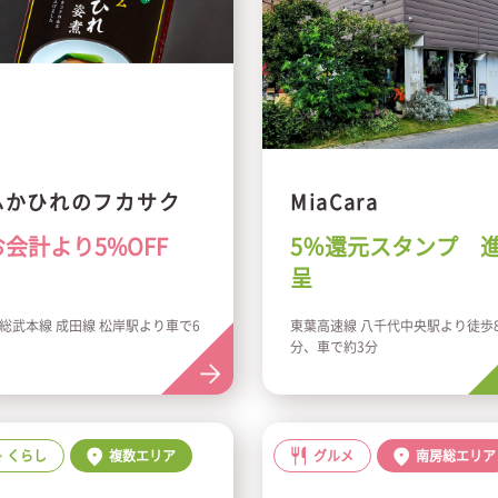
ふかひれのフカサク
MiaCara
お会計より5%OFF
5％還元スタンプ 
呈
R総武本線 成田線 松岸駅より車で6
東葉高速線 八千代中央駅より徒歩
分、車で約3分
くらし
複数エリア
グルメ
南房総エリア