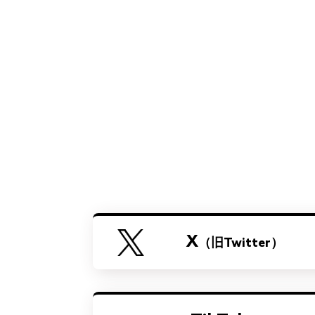
X
（旧Twitter）