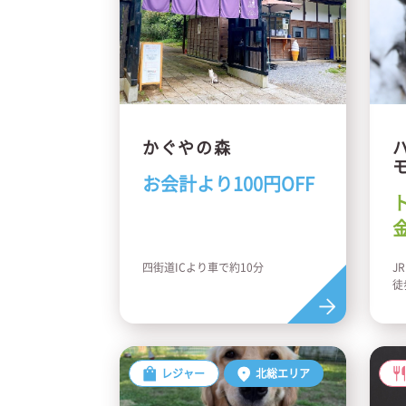
かぐやの森
お会計より100円OFF
四街道ICより車で約10分
J
徒
徒
レジャー
北総エリア