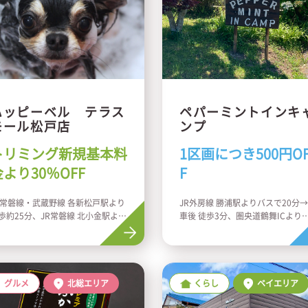
ハッピーベル テラス
ペパーミントインキ
モール松戸店
ンプ
トリミング新規基本料
1区画につき500円O
金より30％OFF
F
R常磐線・武蔵野線 各新松戸駅より
JR外房線 勝浦駅よりバスで20分
歩約25分、JR常磐線 北小金駅より
車後 徒歩3分、圏央道鶴舞ICより
歩約30分
で約40分／館山道市原ICより約70
グルメ
北総エリア
くらし
ベイエリア