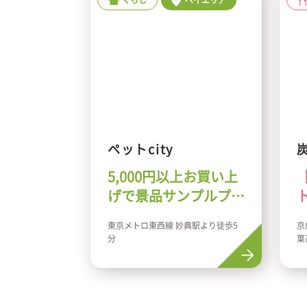
くらし
ベイエリア
ペットcity
5,000円以上お買い上
げで景品サンプルプレ
ゼント（先着50名
東京メトロ東西線 妙典駅より徒歩5
京
様）
分
葉
分