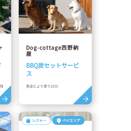
ャ
Dog-cottage西野納
屋
F
BBQ炭セットサービ
ス
→降
東金ICより車で20分
車
分
レジャー
ベイエリア