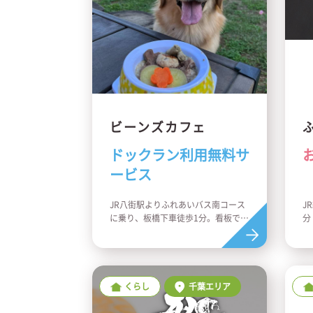
ビーンズカフェ
ドックラン利用無料サ
ービス
JR八街駅よりふれあいバス南コース
J
に乗り、板橋下車徒歩1分。看板で左
分
折して右側
くらし
千葉エリア