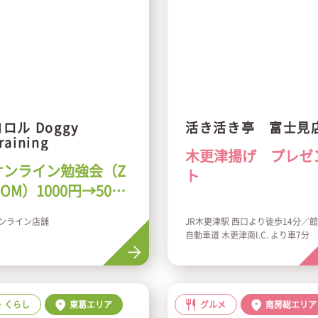
ロル Doggy
活き活き亭 富士見
raining
木更津揚げ プレゼ
オンライン勉強会（Z
ト
OM）1000円→500
円
ンライン店舗
JR木更津駅 西口より徒歩14分／
自動車道 木更津南I.C. より車7分
くらし
東葛エリア
グルメ
南房総エリア