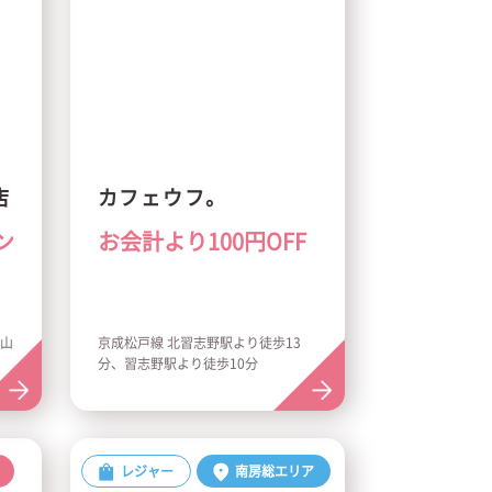
店
カフェウフ。
ン
お会計より100円OFF
館山
京成松戸線 北習志野駅より徒歩13
分、習志野駅より徒歩10分
レジャー
南房総エリア