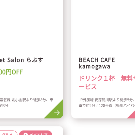
et Salon らぷす
BEACH CAFE
kamogawa
00円OFF
ドリンク１杯 無料
ービス
R常磐線 北小金駅より徒歩8分、車
JR外房線 安房鴨川駅より徒歩5分
約3分
車で約2分／128号線（鴨川バイパ
ス）沿い