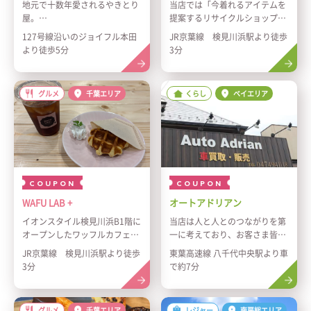
地元で十数年愛されるやきとり
当店では「今着れるアイテムを
屋。
提案するリサイクルショップ」
毎日丁寧に仕込む焼き鳥は、ジ
をコンセプトにイオンスタイル
127号線沿いのジョイフル本田
JR京葉線 検見川浜駅より徒歩
ューシーで香ばしく、一度食べ
検見川浜の4階で営業してま
より徒歩5分
3分
たら忘れられない味。じっくり
す！
コトコト煮込んだ心温まるもつ
洋服好きなスタッフが多いので
煮やコク深いもつ鍋、旨味溢れ
幅広いジャンルを取り扱ってお
グルメ
千葉エリア
くらし
ベイエリア
るマグロのかま焼きなど、どれ
ります。また買取も随時受け付
もがこだわりの逸品です。“無
けておりますので、ワードロー
愛想なオヤジ”と笑顔が絶えな
ブのように当店をご利用してく
い“ニコニコママ”が迎えてくれ
ださい！新しいお洋服に出会え
て、家族連れからお仕事帰りの
るお手伝いができれば嬉しいで
お客さままで誰もがくつろげる
す！ご来店お待ちしておりま
アットホームな雰囲気が魅力。
す！
COUPON
COUPON
15名以上から貸切も可能なの
で、宴会やちょっとした集まり
WAFU LAB +
オートアドリアン
にも最適。皆さまのお越しをお
イオンスタイル検見川浜B1階に
当店は人と人とのつながりを第
待ちしております。
オープンしたワッフルカフェで
一に考えており、お客さま皆さ
す！
まに信頼・安心・納得をしてい
JR京葉線 検見川浜駅より徒歩
東葉高速線 八千代中央駅より車
当店で焼いているベルギーワッ
ただけるようにスタッフ一同、
3分
で約7分
フルやサクフワなクロワッサ
精一杯頑張っていきますので、
ン、お子さまに大人気の、お席
皆さまのご来店心よりお待ちし
で自分で焼くオリジナルワッフ
ております！中古車販売だけで
グルメ
千葉エリア
レジャー
南房総エリア