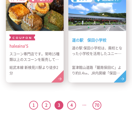
ル、パスタ、ホットドッグなど
なく、下取りや買取りにも力を
の軽食もご用意しております。
入れております！お値段のつか
ソファ席もあるので、ゆったり
ないおクルマでも一度ご相談く
とお過ごし下さいませ。是非お
ださいませ！！
待ちしております。
COUPON
道の駅 保田小学校
haleaina'S
道の駅 保田小学校は、廃校とな
った小学校を活用したユニーク
スコーン専門店です。常時15種
な施設です。
類以上のスコーンを販売してい
教室を改装した宿泊施設やレス
ます。当店のパティシエが作る
総武本線 新検見川駅より徒歩2
富津館山道路「鋸南保田IC」よ
トラン、地元の特産品が並ぶ直
自家製ディップソースのご用意
分
り約0.4㎞、JR内房線「保田
売所があり、懐かしさと新しさ
をしております。スコーンの他
駅」より徒歩約16分、「すこや
が融合しています。
に、バスクチーズケーキや姉妹
か前」バス停より徒歩約3分
訪れる人々に温かな交流と学び
店のカヌレも1種類ご用意がご
の時間を届けます。
ざいます。
1
2
3
4
…
70