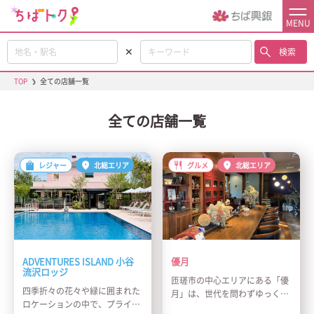
MENU
✕
検索
TOP
❯
全ての店舗一覧
全ての店舗一覧
レジャー
北総エリア
グルメ
北総エリア
ADVENTURES ISLAND 小谷
優月
流沢ロッジ
匝瑳市の中心エリアにある「優
四季折々の花々や緑に囲まれた
月」は、世代を問わずゆっくり
ロケーションの中で、プライス
と食事を楽しめるダイニングレ