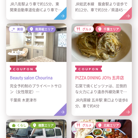
レスなひとときを
ストランです。木目を基調とし
JR八街駅より車で約15分、東
JR総武本線 飯倉駅より徒歩で
四季折々の花々や緑に囲まれた
た落ち着いた空間にはカウンタ
関東自動車道佐倉ICより車で約
約12分、車で約3分／県道45号
ロケーションの中で、遊びなが
ー席やテーブル席があり、ひと
15分、千葉東金道路山田ICより
線沿い
ら自然との対話、育み、絆を愛
りでもグループでも気軽に利用
車で約11分
でる「ADVENTURES ISLAND
できます。地元の方々に愛され
美容
南房総エリア
グルメ
千葉エリア
小谷流沢ロッジ」。 都心から車
る、温かみと上質さが共存する
で最速55分。約120万坪の敷地
お店です。
に広がり続ける圧倒的なスケー
ルの、自然を謳歌するアクティ
ビティの数々。 快適で上質な滞
在と、温かなホスピタリティと
ともに、都心では得られない里
COUPON
COUPON
山でのアウトドア体験がプライ
スレスな家族のひとときを叶え
Beauty salon Chourina
PIZZA DINING JOYs 五井店
ます。
完全予約制のプライベートサロ
石窯で焼くピッツァは、圧倒的
ン（女性限定）
な火力により遠赤外線効果で中
2025年の9月にオープンしたば
はふっくら、外はパリッと仕上
千葉県 木更津市
JR内房線 五井駅 東口より徒歩8
かりのお店です！
がります。生地、窯、火力にこ
分、車で約4分
木更津で唯一の毛穴エクストラ
だわったピッツァをお楽しみく
クションプロが受けられるサロ
ださい。
ンです
おすすめは、マルゲリータとク
くらし
複数エリア
グルメ
北総エリア
施術による赤み痛みひりつきを
ワトロフロマージュです。
最小限にし、汚れを取り除いた