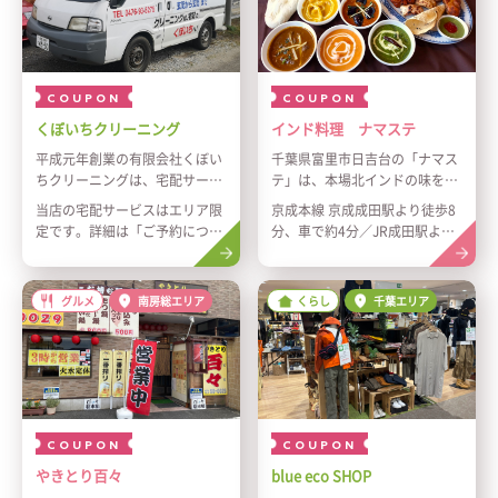
後の毛穴引き締め・鎮静まで行
います
毛穴ケアのあとにはマッサージ
もありリラックスできます
COUPON
COUPON
くぼいちクリーニング
インド料理 ナマステ
平成元年創業の有限会社くぼい
千葉県富里市日吉台の「ナマス
ちクリーニングは、宅配サービ
テ」は、本場北インドの味を大
ス専門、地域密着型のクリーニ
切にしたアットホームなインド
当店の宅配サービスはエリア限
京成本線 京成成田駅より徒歩8
ング店です。決済方法は現金の
料理店です。北インド主体のカ
定です。詳細は「ご予約につい
分、車で約4分／JR成田駅より
みとなっており、ワイシャツ1
レーは、かつてムガール帝国の
て」をご参照ください。
徒歩約15分、車で約7分
枚からでも気軽にご利用いただ
王様の宮廷料理として振る舞わ
けます。布団や毛布、ジュータ
れた伝統の味。全てが手作りで
グルメ
南房総エリア
くらし
千葉エリア
ンなど重い品物も自宅まで集配
身体に優しい健康的なカレーを
し、飲食店の制服をはじめ、お
ご提供しております。スパイス
店や会社のユニフォームや制服
香るカレーやタンドリ料理、焼
の週1、2回のお預かりにも対
き立ての大きなナンをランチか
応。確かな技術と丁寧な仕上げ
らディナーまで幅広くお楽しみ
で、お客様さまの暮らしを清潔
いただけます。京成成田駅から
で快適にサポートいたします。
徒歩圏内、駐車場も完備。ぜひ
COUPON
COUPON
本格の味をご堪能ください。
やきとり百々
blue eco SHOP