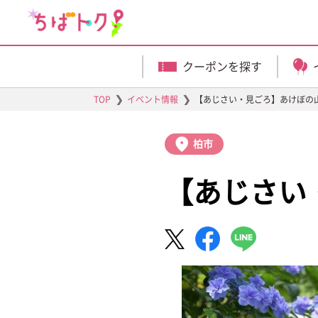
クーポンを探す
❯
❯
TOP
イベント情報
【あじさい・見ごろ】あけぼの
柏市
【あじさい