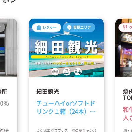
ア
レジャー
東葛エリア
務所
細田観光
焼
TO
0%
チューハイorソフトド
館
和
リンク１箱（24本）プ
人
レゼント
約8分
つくばエクスプレス 柏の葉キャンパ
JR