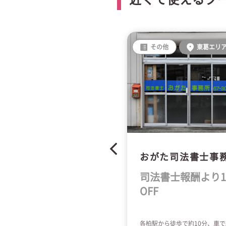
グルメ
東葛エリア
その他
東葛エリ
とんかつ五ヱ右門
おがた司法書士事
ザート or コーヒー
司法書士報酬より1
無料サービス
OFF
武バス流経大柏高校前より徒歩10
各柏駅から徒歩で約10分、車で