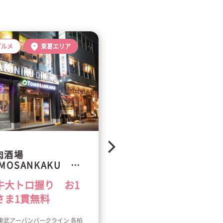
グルメ
東葛エリア
グルメ
東葛エリア
肉酒場
焼肉酒場
MOSANKAKU 別
TOMOSANKAKU 
西口店
牛大トロ握り お1
和牛大トロ握り お
さま1貫無料
人さま1貫無料サー
ス
・東武アーバンパークライン 各柏
JR・東武アーバンパークライン 