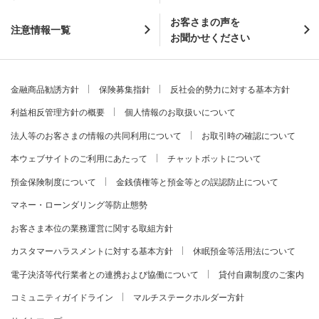
お客さまの声を
注意情報一覧
お聞かせください
金融商品勧誘方針
保険募集指針
反社会的勢力に対する基本方針
利益相反管理方針の概要
個人情報のお取扱いについて
法人等のお客さまの情報の共同利用について
お取引時の確認について
本ウェブサイトのご利用にあたって
チャットボットについて
預金保険制度について
金銭債権等と預金等との誤認防止について
マネー・ローンダリング等防止態勢
お客さま本位の業務運営に関する取組方針
カスタマーハラスメントに対する基本方針
休眠預金等活用法について
電子決済等代行業者との連携および協働について
貸付自粛制度のご案内
コミュニティガイドライン
マルチステークホルダー方針