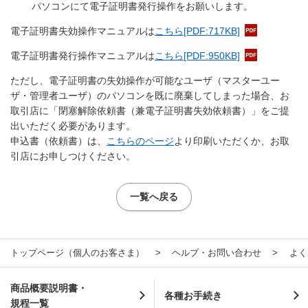
パソコンにて電子証明書発行操作をお願いします。
電子証明書失効操作マニュアルは
こちら
[PDF:717KB]
電子証明書発行操作マニュアルは
こちら
[PDF:950KB]
ただし、電子証明書の失効操作が可能なユーザ（マスターユー
ザ・管理者ユーザ）のパソコンを既に廃棄してしまった場合、お
取引店に「閉塞解除依頼書（兼電子証明書失効依頼書）」をご提
出いただく必要があります。
申込書（依頼書）は、
こちらのページ
より印刷いただくか、お取
引店にお申しつけください。
一覧へ戻る
トップページ（個人のお客さま）
ヘルプ・お問い合わせ
よく
商品概要説明書・
各種お手続き
規程一覧