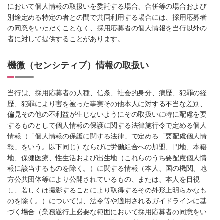
において個人情報の取扱いを委託する場合、合併等の場合および
別途定める特定の者との間で共同利用する場合には、採用応募者
の同意をいただくことなく、採用応募者の個人情報を当行以外の
者に対して提供することがあります。
機微（センシティブ）情報の取扱い
当行は、採用応募者の人種、信条、社会的身分、病歴、犯罪の経
歴、犯罪により害を被った事実その他本人に対する不当な差別、
偏見その他の不利益が生じないようにその取扱いに特に配慮を要
するものとして個人情報の保護に関する法律施行令で定める個人
情報（「個人情報の保護に関する法律」で定める「要配慮個人情
報」をいう。以下同じ）ならびに労働組合への加盟、門地、本籍
地、保健医療、性生活および出生地（これらのうち要配慮個人情
報に該当するものを除く。）に関する情報（本人、国の機関、地
方公共団体等により公開されているもの、または、本人を目視
し、若しくは撮影することにより取得するその外形上明らかなも
のを除く。）については、法令等や適用されるガイドラインに基
づく場合（業務遂行上必要な範囲において採用応募者の同意をい