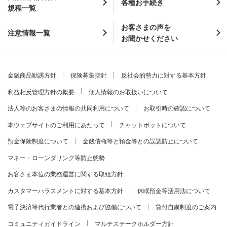
各種お手続き
規程一覧
お客さまの声を
注意情報一覧
お聞かせください
金融商品勧誘方針
保険募集指針
反社会的勢力に対する基本方針
利益相反管理方針の概要
個人情報のお取扱いについて
法人等のお客さまの情報の共同利用について
お取引時の確認について
本ウェブサイトのご利用にあたって
チャットボットについて
預金保険制度について
金銭債権等と預金等との誤認防止について
マネー・ローンダリング等防止態勢
お客さま本位の業務運営に関する取組方針
カスタマーハラスメントに対する基本方針
休眠預金等活用法について
電子決済等代行業者との連携および協働について
貸付自粛制度のご案内
コミュニティガイドライン
マルチステークホルダー方針