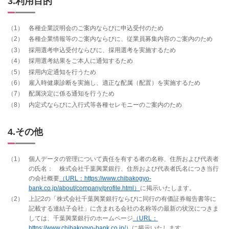
3.利用目的
1
各種企業説明会のご案内ならびに申込受付のため
2
各種企業情報等のご案内ならびに、従業員募集内容のご案内のため
3
採用選考申込受付ならびに、採用選考を実施するため
4
採用選考結果をご本人に通知するため
5
採用内定通知を行うため
6
雇入時健康診断を実施し、適正な配属（配置）を実施するため
7
配属決定に係る通知を行うため
8
内定式ならびに入行式等各種セレモニーのご案内のため
4.その他
1
個人データの管理について責任を有する者の名称、住所および代表者
の氏名： 株式会社千葉興業銀行、住所および代表者氏名につき当行
の会社概要
（URL：https://www.chibakogyo-
bank.co.jp/about/company/profile.html）
に掲示いたします。
2
上記2の「株式会社千葉興業銀行ならびに同行の有価証券報告書等に
記載する連結子会社」に含まれる会社の名称等の最新の状況につきま
しては、千葉興業銀行のホームページ
（URL：
https://www.chibakogyo-bank.co.jp/）
に掲示いたします。