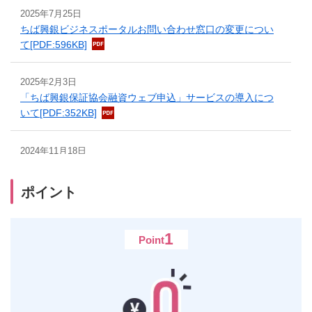
2025年7月25日
ちば興銀ビジネスポータルお問い合わせ窓口の変更につい
て
[PDF:596KB]
2025年2月3日
「ちば興銀保証協会融資ウェブ申込」サービスの導入につ
いて
[PDF:352KB]
2024年11月18日
「他行口座連携サービス」利用規約改定のお知らせ
[PDF:92KB]
ポイント
2024年9月2日
でんさいネットサービス利用機能の追加について
1
Point
[PDF:628KB]
2024年4月22日
電子帳票様式登録のご案内（自由金利型定期預金利息計算