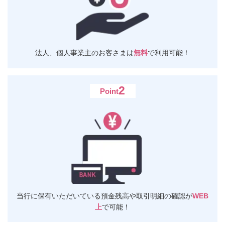
書）
[PDF:351KB]
2024年3月28日
電子帳票様式登録のご案内（デリバティブ帳票）
法人、個人事業主のお客さまは
無料
で利用可能！
[PDF:88.6KB]
2023年12月27日
2
Point
ちば興銀ビジネスポータルのリニューアルについて
[PDF:606KB]
2023年8月21日
「他行口座連携サービス」の導入
[PDF:317KB]
2022年7月28日
Mikatano ワークス（マネーフォワード）の取扱い開始
[PDF:1,423KB]
当行に保有いただいている
預金残高や取引明細の確認が
WEB
上
で可能！
2022年4月25日