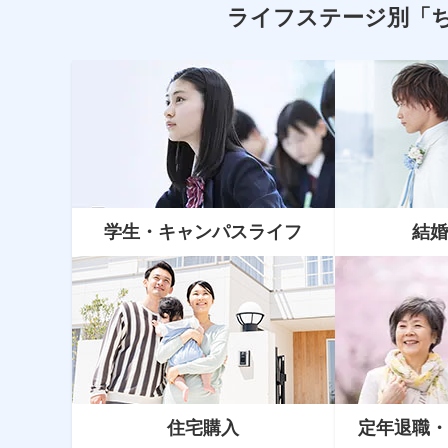
ライフステージ別
「
学生・キャンパスライフ
結婚
資産運用
NISA（ニーサ）とiDeCo（イデ
コ）どっちがいい？新NISAについ
て知ろう
住宅購入
定年
退職
・