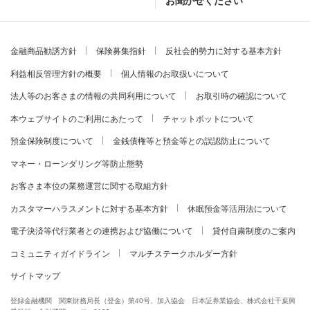
お聞かせください
金融商品勧誘方針
保険募集指針
反社会的勢力に対する基本方針
利益相反管理方針の概要
個人情報のお取扱いについて
法人等のお客さまの情報の共同利用について
お取引時の確認について
本ウェブサイトのご利用にあたって
チャットボットについて
預金保険制度について
金銭債権等と預金等との誤認防止について
マネー・ローンダリング等防止態勢
お客さま本位の業務運営に関する取組方針
カスタマーハラスメントに対する基本方針
休眠預金等活用法について
電子決済等代行業者との連携および協働について
貸付自粛制度のご案内
コミュニティガイドライン
マルチステークホルダー方針
サイトマップ
登録金融機関 関東財務局長（登金）第40号、加入協会 日本証券業協会、株式会社千葉興