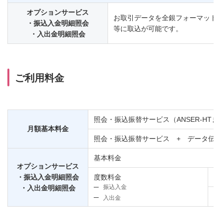
オプションサービス
お取引データを全銀フォーマット
・振込入金明細照会
等に取込が可能です。
・入出金明細照会
ご利用料金
照会・振込振替サービス（ANSER-HTまた
月額基本料金
照会・振込振替サービス + データ伝
基本料金
オプションサービス
・振込入金明細照会
度数料金
1
振込入金
・入出金明細照会
1
入出金