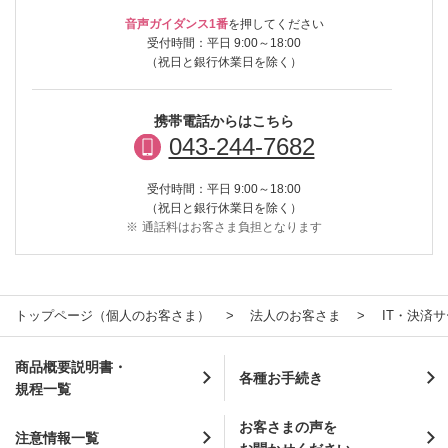
音声ガイダンス1番
を押してください
受付時間：平日 9:00～18:00
（祝日と銀行休業日を除く）
携帯電話からはこちら
043-244-7682
受付時間：平日 9:00～18:00
（祝日と銀行休業日を除く）
※
通話料はお客さま負担となります
トップページ（個人のお客さま）
法人のお客さま
IT・決済
商品概要説明書・
各種お手続き
規程一覧
お客さまの声を
注意情報一覧