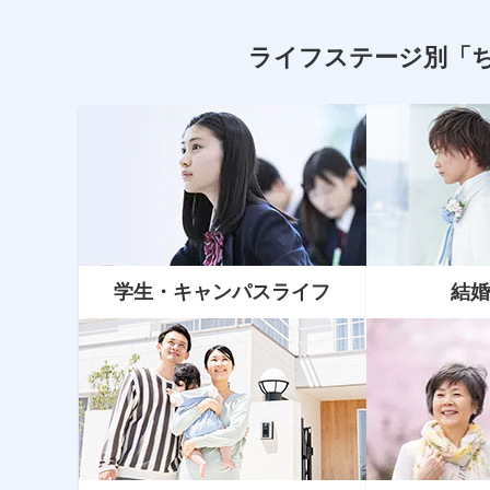
ライフステージ別
「
学生・キャンパスライフ
結婚
資産運用
NISA（ニーサ）とiDeCo（イデ
コ）どっちがいい？新NISAについ
て知ろう