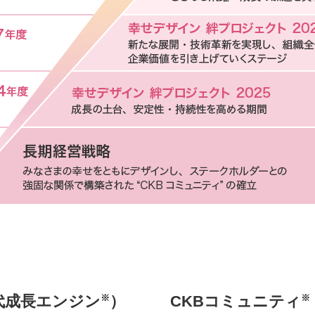
代成長エンジン
）
CKBコミュニティ
※
※