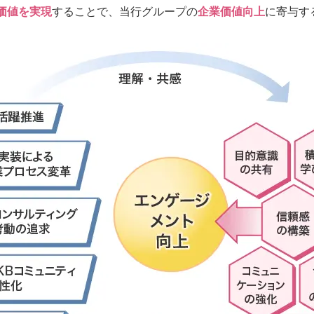
価値を実現
することで、当行グループの
企業価値向上
に寄与す