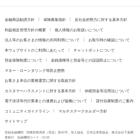
金融商品勧誘方針
保険募集指針
反社会的勢力に対する基本方針
利益相反管理方針の概要
個人情報のお取扱いについて
法人等のお客さまの情報の共同利用について
お取引時の確認について
本ウェブサイトのご利用にあたって
チャットボットについて
預金保険制度について
金銭債権等と預金等との誤認防止について
マネー・ローンダリング等防止態勢
お客さま本位の業務運営に関する取組方針
カスタマーハラスメントに対する基本方針
休眠預金等活用法について
電子決済等代行業者との連携および協働について
貸付自粛制度のご案内
コミュニティガイドライン
マルチステークホルダー方針
サイトマップ
登録金融機関 関東財務局長（登金）第40号、加入協会 日本証券業協会、株式会社千葉興
業銀行 金融機関コード：0135