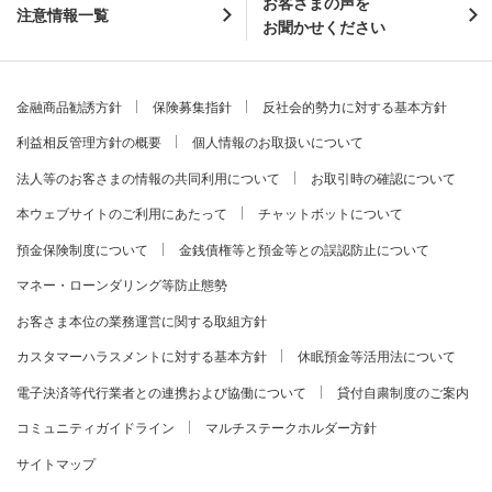
お客さまの声を
注意情報一覧
お聞かせください
金融商品勧誘方針
保険募集指針
反社会的勢力に対する基本方針
利益相反管理方針の概要
個人情報のお取扱いについて
法人等のお客さまの情報の共同利用について
お取引時の確認について
本ウェブサイトのご利用にあたって
チャットボットについて
預金保険制度について
金銭債権等と預金等との誤認防止について
マネー・ローンダリング等防止態勢
お客さま本位の業務運営に関する取組方針
カスタマーハラスメントに対する基本方針
休眠預金等活用法について
電子決済等代行業者との連携および協働について
貸付自粛制度のご案内
コミュニティガイドライン
マルチステークホルダー方針
サイトマップ