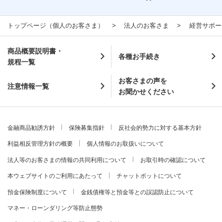
トップページ（個人のお客さま）
法人のお客さま
経営サポー
商品概要説明書・
各種お手続き
規程一覧
お客さまの声を
注意情報一覧
お聞かせください
金融商品勧誘方針
保険募集指針
反社会的勢力に対する基本方針
利益相反管理方針の概要
個人情報のお取扱いについて
法人等のお客さまの情報の共同利用について
お取引時の確認について
本ウェブサイトのご利用にあたって
チャットボットについて
預金保険制度について
金銭債権等と預金等との誤認防止について
マネー・ローンダリング等防止態勢