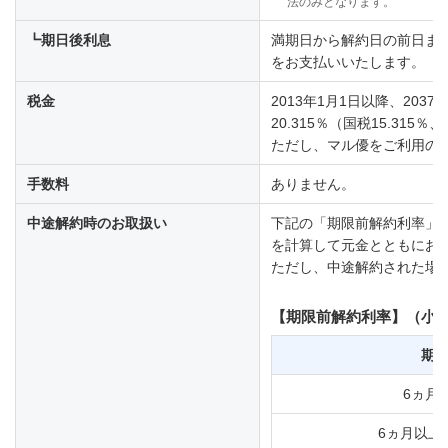
法のみとなります。
┗期日後利息
満期日から解約日の前日ま
をお支払いいたします。
税金
2013年1月1日以降、203
20.315％（国税15.3
ただし、マル優をご利用の
手数料
ありません。
中途解約時のお取扱い
下記の「期限前解約利率」
を計算して元金とともにお
ただし、中途解約された場
【期限前解約利率】（小数
期
6ヵ月
6ヵ月以上