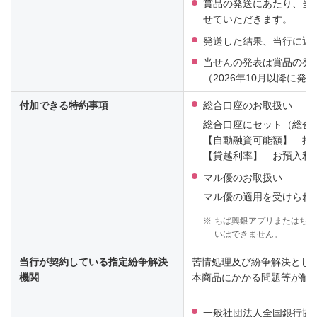
賞品の発送にあたり、当
せていただきます。
発送した結果、当行に返
当せんの発表は賞品の発
（2026年10月以降に発
付加できる特約事項
総合口座のお取扱い
総合口座にセット（総合
【自動融資可能額】 担保
【貸越利率】 お預入利率
マル優のお取扱い
マル優の適用を受けられ
※
ちば興銀アプリまたはちば
いはできません。
当行が契約している指定紛争解決
苦情処理及び紛争解決とし
機関
本商品にかかる問題等が解
一般社団法人全国銀行協