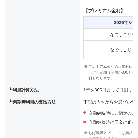
【プレミアム金利】
2026年シ
なでしこリーグ
なでしこリーグ
※
プレミアム金利の上乗せは、
ーパー定期（金額が300万円
利となります。
┗利息計算方法
1年を365日として日割り
┗満期時利息の支払方法
下記のうちからお選びいた
自動継続時にご指定の口
自動継続時に元金に組み
※
ちば興銀アプリ・ちば興銀ダ