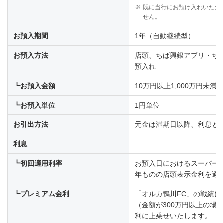
※
既に当行にお預け入れいただ
せん。
お預入期間
1年（自動継続型）
お預入方法
店頭、ちば興銀アプリ・ち
預入れ
┗お預入金額
10万円以上1,000万円未満
┗お預入単位
1円単位
お引出方法
元金は満期日以降、利息と
利息
┗初回適用利率
お預入日におけるスーパー定
年ものの店頭表示金利を適
┗プレミアム金利
「オルカ鴨川FC」の戦績
（金額が300万円以上の場
利に上乗せいたします。