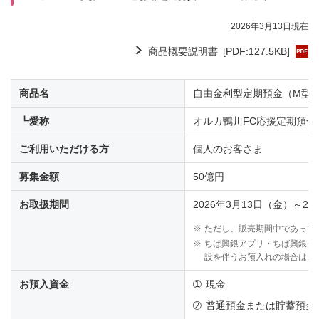
2026年3月13日現在
商品概要説明書
[PDF:127.5KB]
商品名
自由金利型定期預金（M型
┗愛称
オルカ鴨川FC応援定期預金
ご利用いただける方
個人のお客さま
募集金額
50億円
お取扱期間
2026年3月13日（金）～20
※
ただし、販売期間中であって
※
ちば興銀アプリ・ちば興銀ダ
設を伴うお預入れの場合は、2
お預入資金
➀
現金
➁
普通預金または貯蓄預金