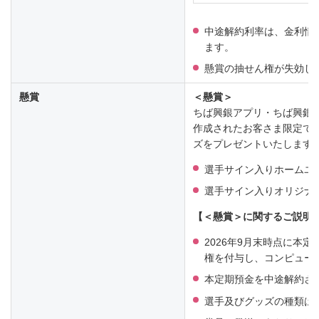
中途解約利率は、金利情
ます。
懸賞の抽せん権が失効し
懸賞
＜懸賞＞
ちば興銀アプリ・ちば興銀
作成されたお客さま限定で
ズをプレゼントいたします
選手サイン入りホームユ
選手サイン入りオリジナ
【＜懸賞＞に関するご説明
2026年9月末時点に本
権を付与し、コンピュー
本定期預金を中途解約さ
選手及びグッズの種類は