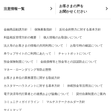
お客さまの声を
注意情報一覧
お聞かせください
金融商品勧誘方針
保険募集指針
反社会的勢力に対する基本方針
利益相反管理方針の概要
個人情報のお取扱いについて
法人等のお客さまの情報の共同利用について
お取引時の確認について
本ウェブサイトのご利用にあたって
チャットボットについて
預金保険制度について
金銭債権等と預金等との誤認防止について
マネー・ローンダリング等防止態勢
お客さま本位の業務運営に関する取組方針
カスタマーハラスメントに対する基本方針
休眠預金等活用法について
電子決済等代行業者との連携および協働について
貸付自粛制度のご案内
コミュニティガイドライン
マルチステークホルダー方針
サイトマップ