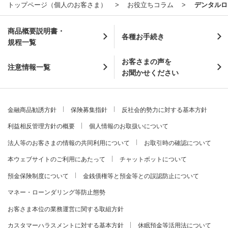
トップページ（個人のお客さま）
お役立ちコラム
デンタルロ
商品概要説明書・
各種お手続き
規程一覧
お客さまの声を
注意情報一覧
お聞かせください
金融商品勧誘方針
保険募集指針
反社会的勢力に対する基本方針
利益相反管理方針の概要
個人情報のお取扱いについて
法人等のお客さまの情報の共同利用について
お取引時の確認について
本ウェブサイトのご利用にあたって
チャットボットについて
預金保険制度について
金銭債権等と預金等との誤認防止について
マネー・ローンダリング等防止態勢
お客さま本位の業務運営に関する取組方針
カスタマーハラスメントに対する基本方針
休眠預金等活用法について