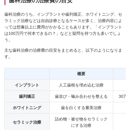
歯科治療の治療費の目安
歯科治療のうち、インプラントや歯列矯正、ホワイトニング、セ
ラミック治療などは自由診療となるケースが多く、治療内容によ
っては想像以上に費用がかかることもあります。「インプラント
は100万円で何本できるの？」などと疑問を持つ方も多いでしょ
う。
主な歯科治療の治療費の目安をまとめると、以下のようになりま
す。
概要
インプラント
人工歯根を埋め込む治療
歯列矯正
歯並び・噛み合わせを整える
30万
ホワイトニング
歯を白くする審美治療
詰め物・被せ物をセラミック
セラミック治療
にする治療