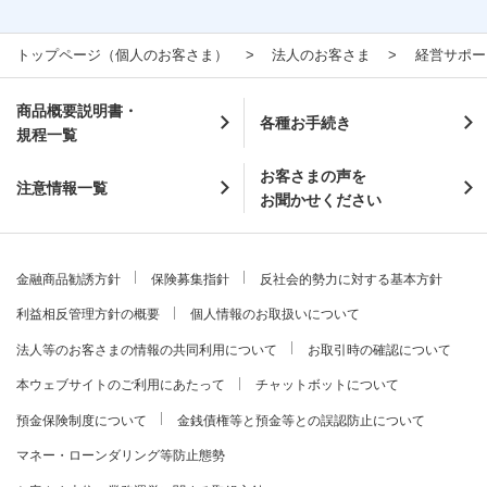
トップページ（個人のお客さま）
法人のお客さま
経営サポー
商品概要説明書・
各種お手続き
規程一覧
お客さまの声を
注意情報一覧
お聞かせください
金融商品勧誘方針
保険募集指針
反社会的勢力に対する基本方針
利益相反管理方針の概要
個人情報のお取扱いについて
法人等のお客さまの情報の共同利用について
お取引時の確認について
本ウェブサイトのご利用にあたって
チャットボットについて
預金保険制度について
金銭債権等と預金等との誤認防止について
マネー・ローンダリング等防止態勢