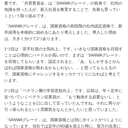
要です。「共育委員会」は「SANWAグレード」の前身で、社内の
知識を持った人が、新入社員を教育することで、先輩も育ってい
くという取り組みです。
「SANWAグレード」は、国家資格の前段階の社内認定資格で、新
卒採用を本格的に始めるにあたり導入しました。導入した理由
は、大きく分けて2つあります。
1つ目は「若手社員の士気向上」です。いきなり国家資格を目指す
ことは心理的にハードルが高いので、まずは「SANWAグレード」
を目指してもらいます。認定されると、「あ、もしかするとがん
ばれば国家資格が取れるかもしれない。」と思ってもらえるの
で、国家資格にチャレンジするキッカケづくりになればと考えて
います。
2つ目は「ベテラン層の学習意欲向上」です。以前は、年々定年に
近づいていくベテラン従業員が、「もう勉強する必要ないし」と
いうようなことを口に出して言っていたんですね。それに周りが
引っ張られるという雰囲気をなんとかしたいと思っていました。
「SANWAグレード」は、国家資格とは別にポイントがつくように
なっています。当社では定年の60歳を迎えた時に、双方の合意に