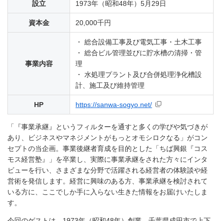
設立
1973年（昭和48年）5月29日
資本金
20,000千円
・ 総合設備工事及び電気工事・土木工事
・ 総合ビル管理並びに貯水槽の清掃・管
事業内容
理
・ 水処理プラント及び合併処理浄化槽設
計、施工及び維持管理
HP
https://sanwa-sogyo.net/
「『事業承継』というフィルターを通すと多くの学びや気づきが
あり、ビジネスやマネジメントがもっとオモシロクなる」がコン
セプトの当企画。事業後継者育成を目的とした「ちば興銀『コス
モス経営塾』」を卒業し、実際に事業承継をされた方々にインタ
ビューを行い、さまざまな分野で活躍される経営者の体験談や経
営術を発信します。経営に興味のある方、事業承継を検討されて
いる方に、ここでしか手に入らない生きた情報をお届けいたしま
す。
今回のゲストは、1973年（昭和48年）創業、千葉県成田市で上下