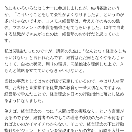
他にもいろいろなセミナーに参加しましたが、結構各論という
か、「こういうことをして会社がよくなりましたよ」というのが
多いじゃないですか。コスモス経営塾は、考え方そのものの勉
強、マネジメントの本質を勉強させてもらいました。10年で自走
する組織ができあがったのは、経営塾のおかげだと思っていま
す。
私は6期生だったのですが、講師の先生に「なんとなく経営をしち
ゃいけない」と言われたんです。経営はただ何となくやるんじゃ
なくて、自社の状況、周りの環境、同業他社を理解した上で、き
ちんと戦略を立てていかなきゃいけないと。
当社の事業としてはおかげ様で安定しているので、やはり人材育
成、お客様と直接接する従業員の教育が一番大切なんですよね。
経営塾で学んだことで、経営理念を日々の行動指針に落とし込め
るようになりました。
例えば、経営理念の一つに「人間は愛の実現なり」という言葉が
あるのですが、経営者の私でもこの理念の実現のために今何をす
ればよいのかイマイチわからない。そこで、経営理念の下に行動
指針やビジョン、ビジョンを実現するための方針、戦略を入社一