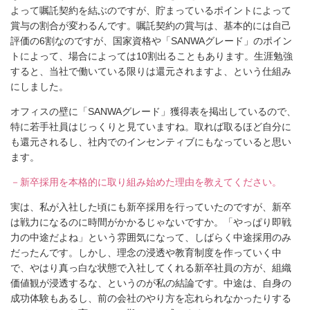
よって嘱託契約を結ぶのですが、貯まっているポイントによって
賞与の割合が変わるんです。嘱託契約の賞与は、基本的には自己
評価の6割なのですが、国家資格や「SANWAグレード」のポイン
トによって、場合によっては10割出ることもあります。生涯勉強
すると、当社で働いている限りは還元されますよ、という仕組み
にしました。
オフィスの壁に「SANWAグレード」獲得表を掲出しているので、
特に若手社員はじっくりと見ていますね。取れば取るほど自分に
も還元されるし、社内でのインセンティブにもなっていると思い
ます。
－新卒採用を本格的に取り組み始めた理由を教えてください。
実は、私が入社した頃にも新卒採用を行っていたのですが、新卒
は戦力になるのに時間がかかるじゃないですか。「やっぱり即戦
力の中途だよね」という雰囲気になって、しばらく中途採用のみ
だったんです。しかし、理念の浸透や教育制度を作っていく中
で、やはり真っ白な状態で入社してくれる新卒社員の方が、組織
価値観が浸透するな、というのが私の結論です。中途は、自身の
成功体験もあるし、前の会社のやり方を忘れられなかったりする