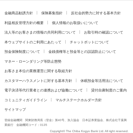
金融商品勧誘方針
保険募集指針
反社会的勢力に対する基本方針
利益相反管理方針の概要
個人情報のお取扱いについて
法人等のお客さまの情報の共同利用について
お取引時の確認について
本ウェブサイトのご利用にあたって
チャットボットについて
預金保険制度について
金銭債権等と預金等との誤認防止について
マネー・ローンダリング等防止態勢
お客さま本位の業務運営に関する取組方針
カスタマーハラスメントに対する基本方針
休眠預金等活用法について
電子決済等代行業者との連携および協働について
貸付自粛制度のご案内
コミュニティガイドライン
マルチステークホルダー方針
サイトマップ
登録金融機関 関東財務局長（登金）第40号、加入協会 日本証券業協会、株式会社千葉興
業銀行 金融機関コード：0135
Copyright© The Chiba Kogyo Bank Ltd. All right reserved.