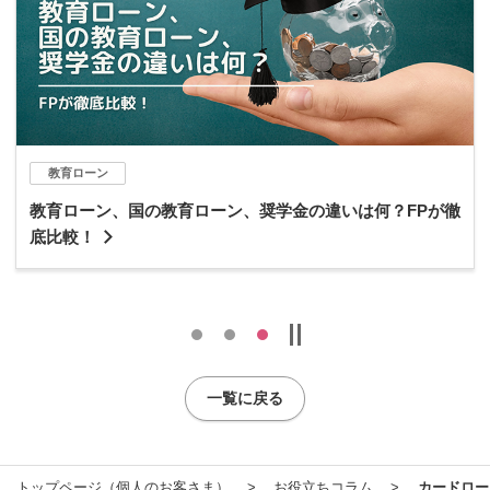
資産運用
資産運用って必要なの？おすすめの資産運用商品を徹底解
説！
一覧に戻る
トップページ（個人のお客さま）
お役立ちコラム
カードロー