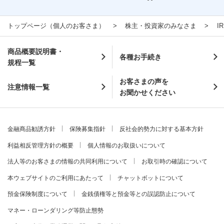
トップページ（個人のお客さま）
株主・投資家のみなさま
I
商品概要説明書・
各種お手続き
規程一覧
お客さまの声を
注意情報一覧
お聞かせください
金融商品勧誘方針
保険募集指針
反社会的勢力に対する基本方針
利益相反管理方針の概要
個人情報のお取扱いについて
法人等のお客さまの情報の共同利用について
お取引時の確認について
本ウェブサイトのご利用にあたって
チャットボットについて
預金保険制度について
金銭債権等と預金等との誤認防止について
マネー・ローンダリング等防止態勢